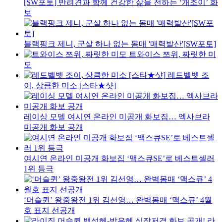
[SW포토] 반려견과 함께 건강한 삶을 전하는 ‘개조이’ 화
보
블랙핑크 제니, 군살 하나 없는 몸매 '매력발산'[SW포토]
트와이스 쯔위, 짜릿한 미
모
레드벨벳 조
이, 상큼한 미소 [스타★샷]
레이싱 모델 여시연 온라인 미공개 화보집… 엑사브라
미공개 화보 공개
여시연 온라인 미공개 화보집 ‘맥스큐SE’로 베스트셀러
1위 등극
‘머슬퀸’ 왕중왕전 1위 김선영… 완벽몸매 ‘맥스큐’ 4월
호 표지 선공개
라