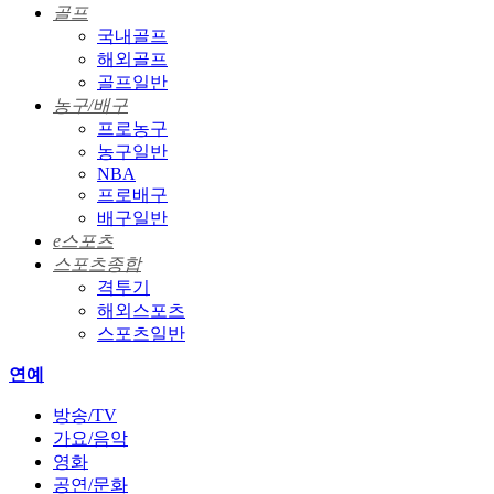
골프
국내골프
해외골프
골프일반
농구/배구
프로농구
농구일반
NBA
프로배구
배구일반
e스포츠
스포츠종합
격투기
해외스포츠
스포츠일반
연예
방송/TV
가요/음악
영화
공연/문화