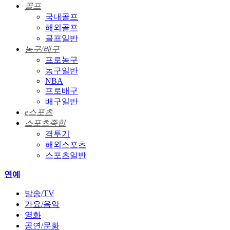
골프
국내골프
해외골프
골프일반
농구/배구
프로농구
농구일반
NBA
프로배구
배구일반
e스포츠
스포츠종합
격투기
해외스포츠
스포츠일반
연예
방송/TV
가요/음악
영화
공연/문화