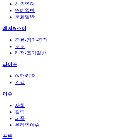
해외연예
연예일반
문화일반
레저&조이
경륜-경마-경정
토토
레저-조이일반
라이프
여행/레저
건강
이슈
사회
칼럼
피플
온라인이슈
포토