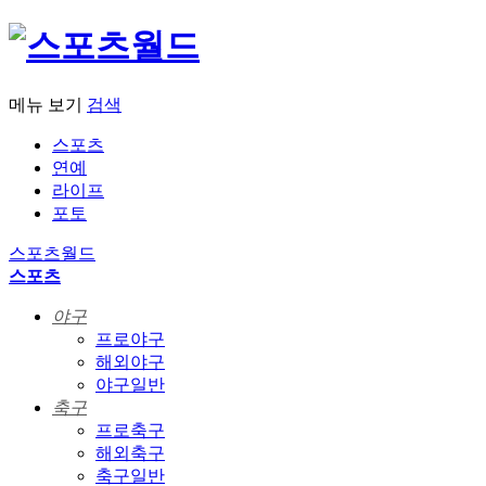
메뉴 보기
검색
스포츠
연예
라이프
포토
스포츠월드
스포츠
야구
프로야구
해외야구
야구일반
축구
프로축구
해외축구
축구일반