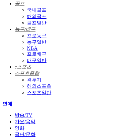
골프
국내골프
해외골프
골프일반
농구/배구
프로농구
농구일반
NBA
프로배구
배구일반
e스포츠
스포츠종합
격투기
해외스포츠
스포츠일반
연예
방송/TV
가요/음악
영화
공연/문화