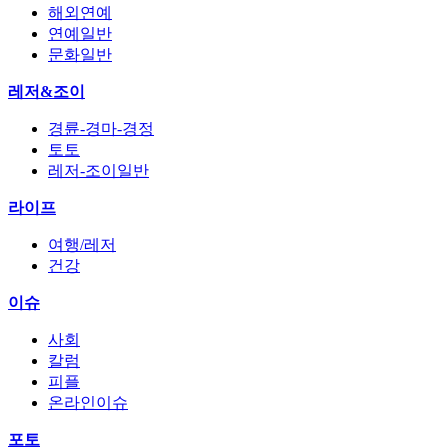
해외연예
연예일반
문화일반
레저&조이
경륜-경마-경정
토토
레저-조이일반
라이프
여행/레저
건강
이슈
사회
칼럼
피플
온라인이슈
포토