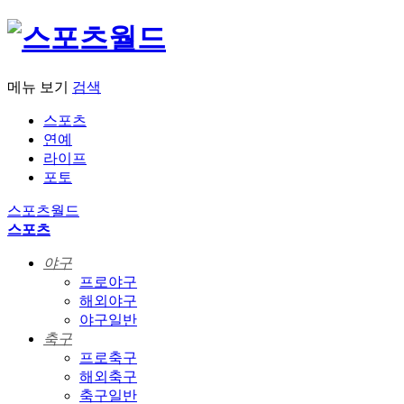
메뉴 보기
검색
스포츠
연예
라이프
포토
스포츠월드
스포츠
야구
프로야구
해외야구
야구일반
축구
프로축구
해외축구
축구일반