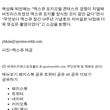
백성혜-박은혜는 “맥스큐 표지모델 콘테스트 경쟁이 치열해
버킷리스트였던 맥스큐 표지를 장식한 것이 꿈만 같다”면서
“무엇보다 맥스큐 창간 10주년 기념호의 커버걸로 낙점돼 더
욱 뜻깊은 촬영이었다”고 소감을 밝혔다.
yhkim@sportsworldi.com
사진=맥스큐 제공
[ⓒ 세계비즈앤스포츠월드 & sportsworldi.com, 무단전재 및 재배포 금지]
메뉴보기
페이스북 공유
트위터 공유
url 공유
더보기
공유하기
페이스북
트위터
네이버
카카오톡
URL복사