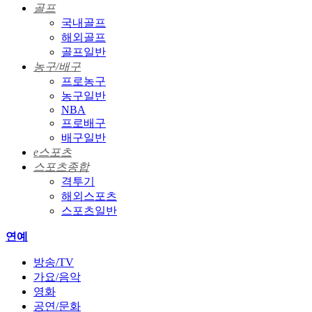
골프
국내골프
해외골프
골프일반
농구/배구
프로농구
농구일반
NBA
프로배구
배구일반
e스포츠
스포츠종합
격투기
해외스포츠
스포츠일반
연예
방송/TV
가요/음악
영화
공연/문화