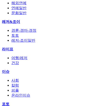
해외연예
연예일반
문화일반
레저&조이
경륜-경마-경정
토토
레저-조이일반
라이프
여행/레저
건강
이슈
사회
칼럼
피플
온라인이슈
포토