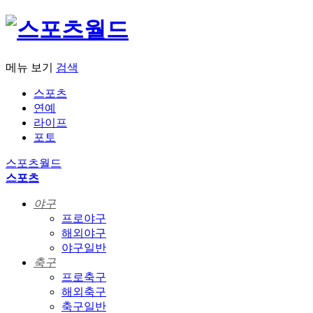
메뉴 보기
검색
스포츠
연예
라이프
포토
스포츠월드
스포츠
야구
프로야구
해외야구
야구일반
축구
프로축구
해외축구
축구일반