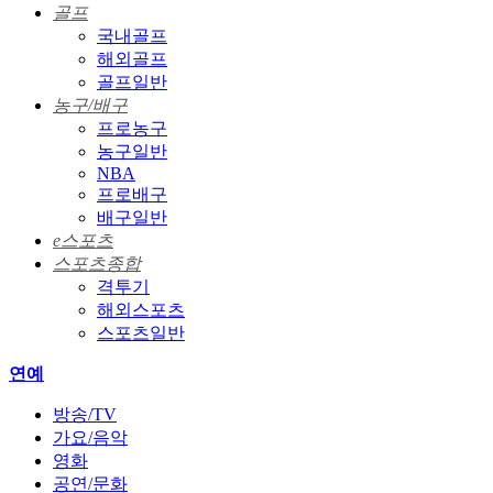
골프
국내골프
해외골프
골프일반
농구/배구
프로농구
농구일반
NBA
프로배구
배구일반
e스포츠
스포츠종합
격투기
해외스포츠
스포츠일반
연예
방송/TV
가요/음악
영화
공연/문화