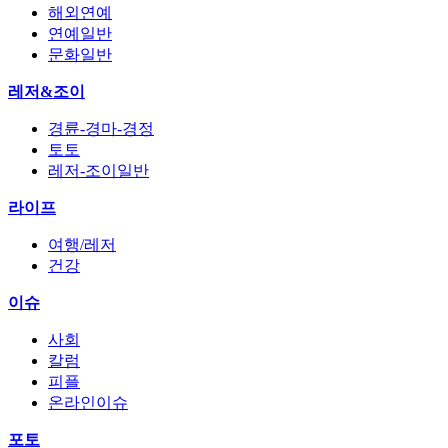
해외연예
연예일반
문화일반
레저&조이
경륜-경마-경정
토토
레저-조이일반
라이프
여행/레저
건강
이슈
사회
칼럼
피플
온라인이슈
포토