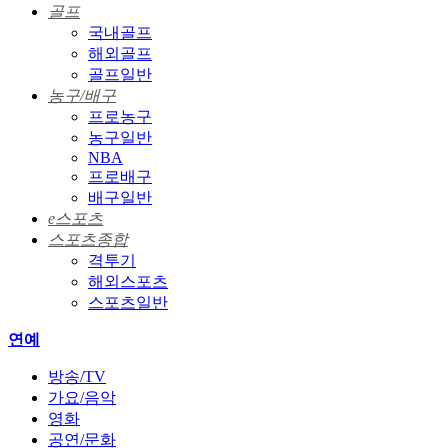
골프
국내골프
해외골프
골프일반
농구/배구
프로농구
농구일반
NBA
프로배구
배구일반
e스포츠
스포츠종합
격투기
해외스포츠
스포츠일반
연예
방송/TV
가요/음악
영화
공연/문화