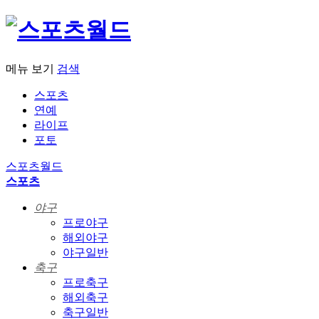
메뉴 보기
검색
스포츠
연예
라이프
포토
스포츠월드
스포츠
야구
프로야구
해외야구
야구일반
축구
프로축구
해외축구
축구일반