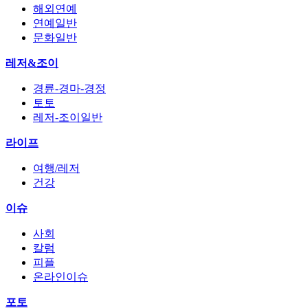
해외연예
연예일반
문화일반
레저&조이
경륜-경마-경정
토토
레저-조이일반
라이프
여행/레저
건강
이슈
사회
칼럼
피플
온라인이슈
포토