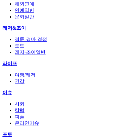
해외연예
연예일반
문화일반
레저&조이
경륜-경마-경정
토토
레저-조이일반
라이프
여행/레저
건강
이슈
사회
칼럼
피플
온라인이슈
포토