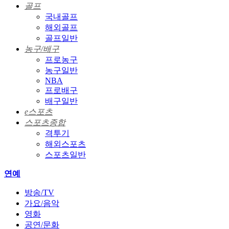
골프
국내골프
해외골프
골프일반
농구/배구
프로농구
농구일반
NBA
프로배구
배구일반
e스포츠
스포츠종합
격투기
해외스포츠
스포츠일반
연예
방송/TV
가요/음악
영화
공연/문화