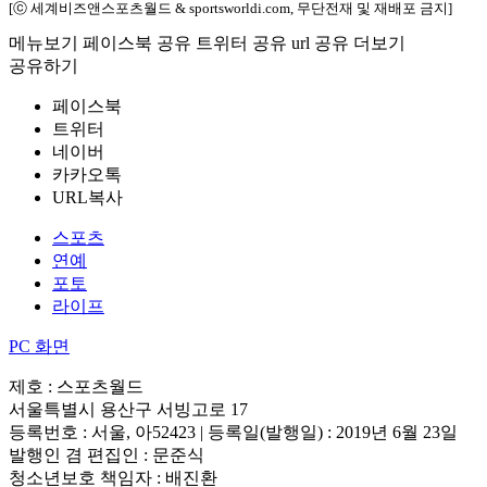
[ⓒ 세계비즈앤스포츠월드 & sportsworldi.com, 무단전재 및 재배포 금지]
메뉴보기
페이스북 공유
트위터 공유
url 공유
더보기
공유하기
페이스북
트위터
네이버
카카오톡
URL복사
스포츠
연예
포토
라이프
PC 화면
제호 : 스포츠월드
서울특별시 용산구 서빙고로 17
등록번호 : 서울, 아52423 | 등록일(발행일) : 2019년 6월 23일
발행인 겸 편집인 : 문준식
청소년보호 책임자 : 배진환