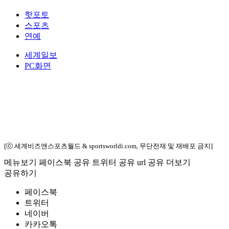
핫포토
스포츠
연예
세계일보
PC화면
[ⓒ 세계비즈앤스포츠월드 & sportsworldi.com, 무단전재 및 재배포 금지]
메뉴보기
페이스북 공유
트위터 공유
url 공유
더보기
공유하기
페이스북
트위터
네이버
카카오톡