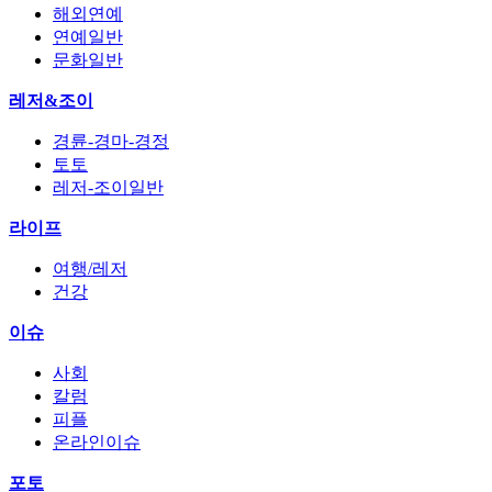
해외연예
연예일반
문화일반
레저&조이
경륜-경마-경정
토토
레저-조이일반
라이프
여행/레저
건강
이슈
사회
칼럼
피플
온라인이슈
포토