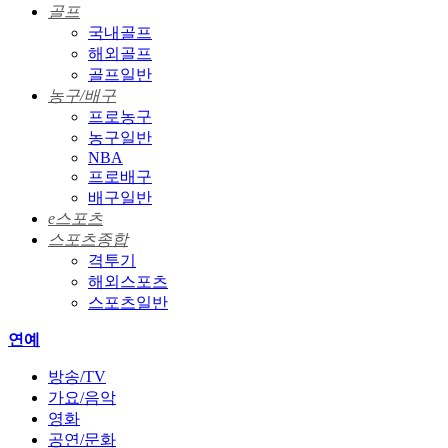
골프
국내골프
해외골프
골프일반
농구/배구
프로농구
농구일반
NBA
프로배구
배구일반
e스포츠
스포츠종합
격투기
해외스포츠
스포츠일반
연예
방송/TV
가요/음악
영화
공연/문화