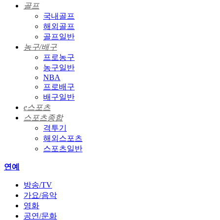
골프
국내골프
해외골프
골프일반
농구/배구
프로농구
농구일반
NBA
프로배구
배구일반
e스포츠
스포츠종합
격투기
해외스포츠
스포츠일반
연예
방송/TV
가요/음악
영화
공연/문화