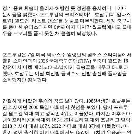
경기 종료 휘슬이 울리자 허탈한 듯 정면을 응시하더니 이내
눈시울을 붉혔다. 포르투갈의 크리스티아누 호날두(41·알나스
르)가 월드컵 ‘라스트 댄스’를 눈물로 마무리했다. 세계 축구사
를 풍미한 슈퍼스타지만 6번째이자 마지막 월드컵에서도 끝내
우승 트로피를 품지 못한 채 쓸쓸히 퇴장했다.
포르투갈은 7일 미국 텍사스주 알링턴의 댈러스 스타디움에서
열린 스페인과의 2026 국제축구연맹(FIFA) 북중미 월드컵 16
강전에서 미켈 메리노(아스널)에게 결승골을 내주고 0-1로 패
했다. 호날두는 이날 최전방 공격수로 선발 출전해 풀타임을
소화했지만 침묵했다.
간절하게 바랐던 우승의 꿈도 날아갔다. 1985년생인 호날두는
만 21세이던 2006 독일 대회에서 첫선을 보였다. 당시 포르투
갈 월드컵 역대 최고 성적인 4위로 이끌었다. 하지만 이후 2010
남아프리카공화국대회 16강, 2014 브라질 대회 조별리그 탈락,
2018 러시아 대회 16강, 2022 카타르 대회 8강에 머물렀다. 마
흔이 넘어 출전한 이번 대회에서도 16강에 그치며 우승과는 인