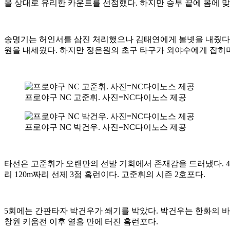
을 상대로 유리한 카운트를 선점했다. 하지만 승부 끝에 몸에 
송명기는 허인서를 삼진 처리했으나 김태연에게 볼넷을 내줬다. 이
원을 내세웠다. 하지만 정은원의 초구 타구가 외야수에게 잡히며
프로야구 NC 고준휘. 사진=NC다이노스 제공
프로야구 NC 박건우. 사진=NC다이노스 제공
타선은 고준휘가 오랜만의 선발 기회에서 존재감을 드러냈다. 4회초
리 120m짜리 선제 3점 홈런이다. 고준휘의 시즌 2호포다.
5회에는 간판타자 박건우가 쐐기를 박았다. 박건우는 한화의 바뀐
창원 키움전 이후 열흘 만에 터진 홈런포다.