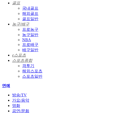
골프
국내골프
해외골프
골프일반
농구/배구
프로농구
농구일반
NBA
프로배구
배구일반
e스포츠
스포츠종합
격투기
해외스포츠
스포츠일반
연예
방송/TV
가요/음악
영화
공연/문화