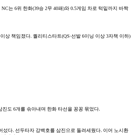
C는 6위 한화(39승 2무 40패)와 0.5게임 차로 턱밑까지 바짝
이상 책임졌다. 퀄리티스타트(QS·선발 6이닝 이상 3자책 이하)
삼진도 6개를 솎아내며 한화 타선을 꽁꽁 묶었다.
 넘어섰다. 선두타자 강백호를 삼진으로 돌려세웠다. 이어 노시환