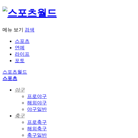
메뉴 보기
검색
스포츠
연예
라이프
포토
스포츠월드
스포츠
야구
프로야구
해외야구
야구일반
축구
프로축구
해외축구
축구일반