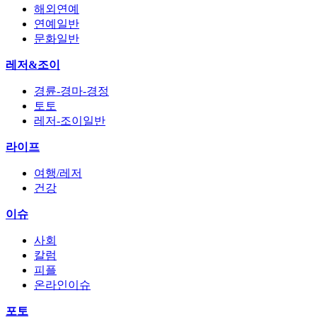
해외연예
연예일반
문화일반
레저&조이
경륜-경마-경정
토토
레저-조이일반
라이프
여행/레저
건강
이슈
사회
칼럼
피플
온라인이슈
포토