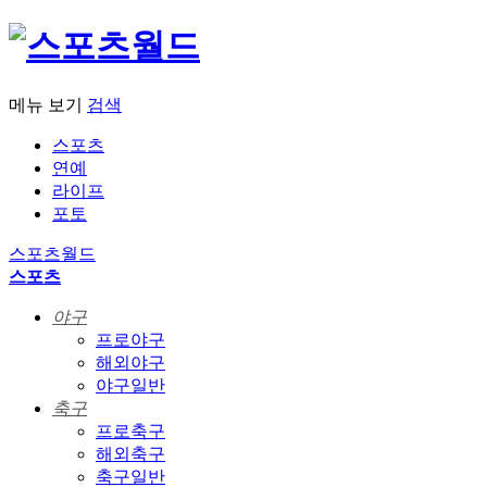
메뉴 보기
검색
스포츠
연예
라이프
포토
스포츠월드
스포츠
야구
프로야구
해외야구
야구일반
축구
프로축구
해외축구
축구일반