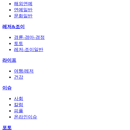
해외연예
연예일반
문화일반
레저&조이
경륜-경마-경정
토토
레저-조이일반
라이프
여행/레저
건강
이슈
사회
칼럼
피플
온라인이슈
포토