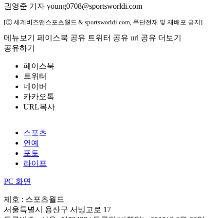
권영준 기자 young0708@sportsworldi.com
[ⓒ 세계비즈앤스포츠월드 & sportsworldi.com, 무단전재 및 재배포 금지]
메뉴보기
페이스북 공유
트위터 공유
url 공유
더보기
공유하기
페이스북
트위터
네이버
카카오톡
URL복사
스포츠
연예
포토
라이프
PC 화면
제호 : 스포츠월드
서울특별시 용산구 서빙고로 17