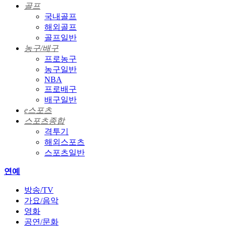
골프
국내골프
해외골프
골프일반
농구/배구
프로농구
농구일반
NBA
프로배구
배구일반
e스포츠
스포츠종합
격투기
해외스포츠
스포츠일반
연예
방송/TV
가요/음악
영화
공연/문화