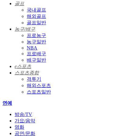
골프
국내골프
해외골프
골프일반
농구/배구
프로농구
농구일반
NBA
프로배구
배구일반
e스포츠
스포츠종합
격투기
해외스포츠
스포츠일반
연예
방송/TV
가요/음악
영화
공연/문화