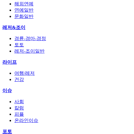
해외연예
연예일반
문화일반
레저&조이
경륜-경마-경정
토토
레저-조이일반
라이프
여행/레저
건강
이슈
사회
칼럼
피플
온라인이슈
포토