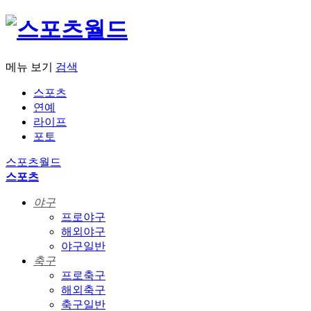
메뉴 보기
검색
스포츠
연예
라이프
포토
스포츠월드
스포츠
야구
프로야구
해외야구
야구일반
축구
프로축구
해외축구
축구일반