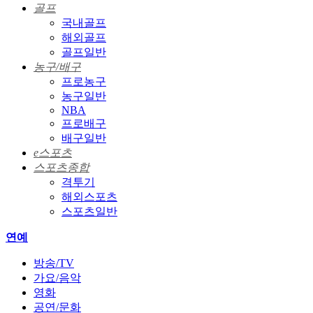
골프
국내골프
해외골프
골프일반
농구/배구
프로농구
농구일반
NBA
프로배구
배구일반
e스포츠
스포츠종합
격투기
해외스포츠
스포츠일반
연예
방송/TV
가요/음악
영화
공연/문화