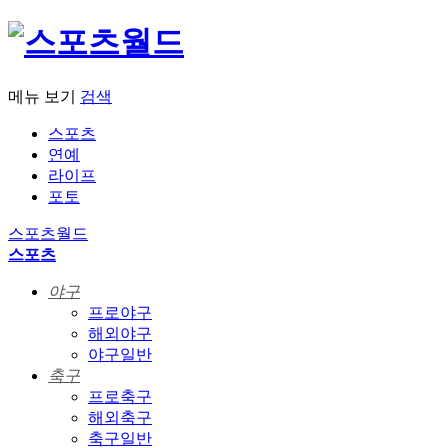
메뉴 보기
검색
스포츠
연예
라이프
포토
스포츠월드
스포츠
야구
프로야구
해외야구
야구일반
축구
프로축구
해외축구
축구일반