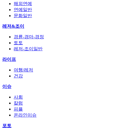
해외연예
연예일반
문화일반
레저&조이
경륜-경마-경정
토토
레저-조이일반
라이프
여행/레저
건강
이슈
사회
칼럼
피플
온라인이슈
포토