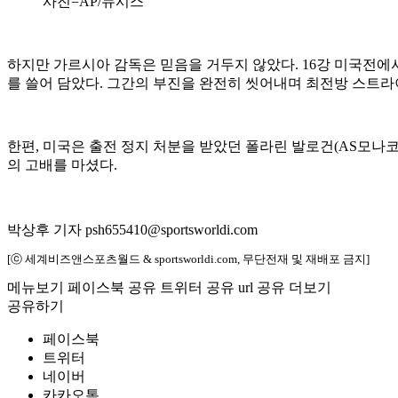
사진=AP/뉴시스
하지만 가르시아 감독은 믿음을 거두지 않았다. 16강 미국전에서
를 쓸어 담았다. 그간의 부진을 완전히 씻어내며 최전방 스트라
한편, 미국은 출전 정지 처분을 받았던 폴라린 발로건(AS모나코
의 고배를 마셨다.
박상후 기자 psh655410@sportsworldi.com
[ⓒ 세계비즈앤스포츠월드 & sportsworldi.com, 무단전재 및 재배포 금지]
메뉴보기
페이스북 공유
트위터 공유
url 공유
더보기
공유하기
페이스북
트위터
네이버
카카오톡