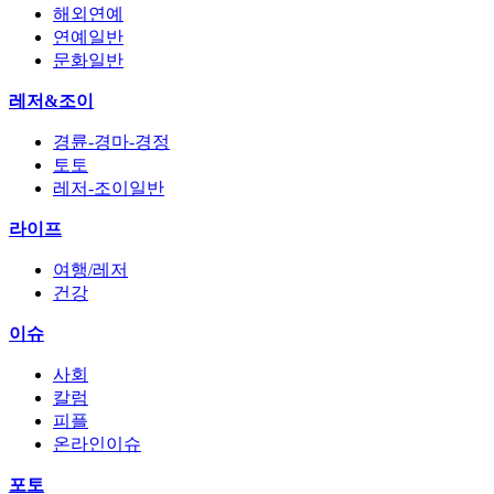
해외연예
연예일반
문화일반
레저&조이
경륜-경마-경정
토토
레저-조이일반
라이프
여행/레저
건강
이슈
사회
칼럼
피플
온라인이슈
포토