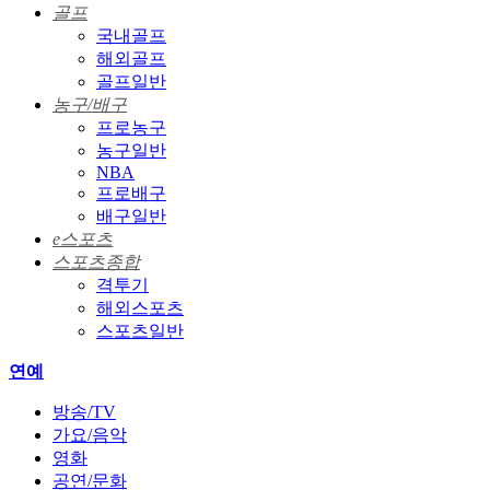
골프
국내골프
해외골프
골프일반
농구/배구
프로농구
농구일반
NBA
프로배구
배구일반
e스포츠
스포츠종합
격투기
해외스포츠
스포츠일반
연예
방송/TV
가요/음악
영화
공연/문화