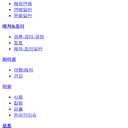
해외연예
연예일반
문화일반
레저&조이
경륜-경마-경정
토토
레저-조이일반
라이프
여행/레저
건강
이슈
사회
칼럼
피플
온라인이슈
포토