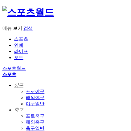
메뉴 보기
검색
스포츠
연예
라이프
포토
스포츠월드
스포츠
야구
프로야구
해외야구
야구일반
축구
프로축구
해외축구
축구일반