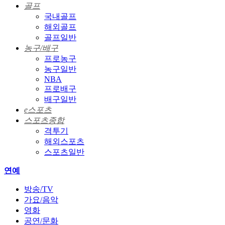
골프
국내골프
해외골프
골프일반
농구/배구
프로농구
농구일반
NBA
프로배구
배구일반
e스포츠
스포츠종합
격투기
해외스포츠
스포츠일반
연예
방송/TV
가요/음악
영화
공연/문화