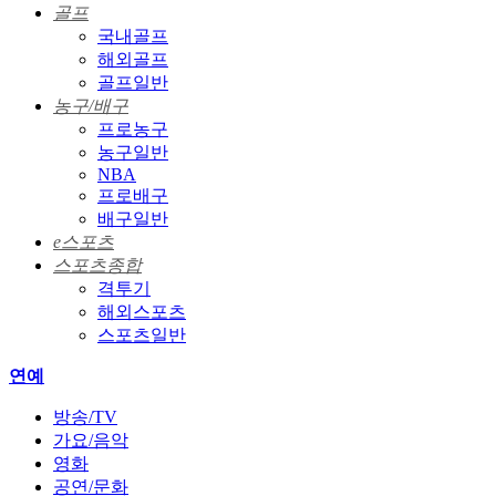
골프
국내골프
해외골프
골프일반
농구/배구
프로농구
농구일반
NBA
프로배구
배구일반
e스포츠
스포츠종합
격투기
해외스포츠
스포츠일반
연예
방송/TV
가요/음악
영화
공연/문화