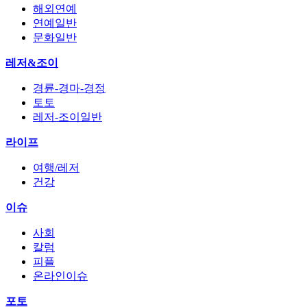
해외연예
연예일반
문화일반
레저&조이
경륜-경마-경정
토토
레저-조이일반
라이프
여행/레저
건강
이슈
사회
칼럼
피플
온라인이슈
포토