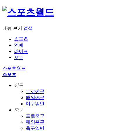
메뉴 보기
검색
스포츠
연예
라이프
포토
스포츠월드
스포츠
야구
프로야구
해외야구
야구일반
축구
프로축구
해외축구
축구일반