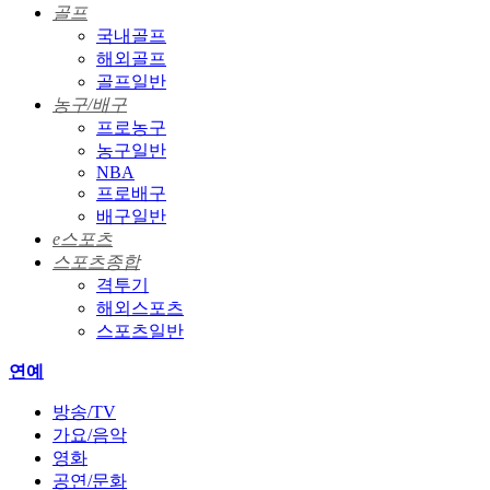
골프
국내골프
해외골프
골프일반
농구/배구
프로농구
농구일반
NBA
프로배구
배구일반
e스포츠
스포츠종합
격투기
해외스포츠
스포츠일반
연예
방송/TV
가요/음악
영화
공연/문화