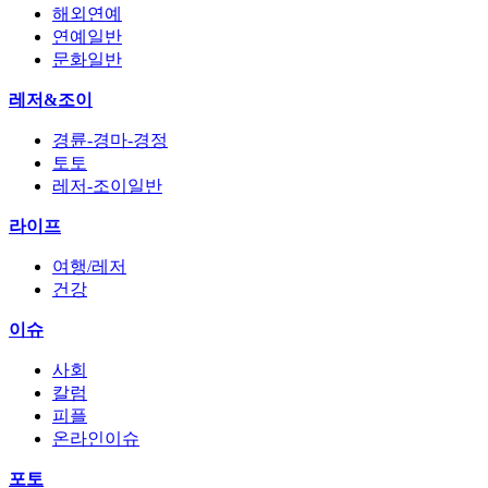
해외연예
연예일반
문화일반
레저&조이
경륜-경마-경정
토토
레저-조이일반
라이프
여행/레저
건강
이슈
사회
칼럼
피플
온라인이슈
포토