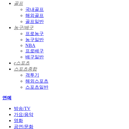
골프
국내골프
해외골프
골프일반
농구/배구
프로농구
농구일반
NBA
프로배구
배구일반
e스포츠
스포츠종합
격투기
해외스포츠
스포츠일반
연예
방송/TV
가요/음악
영화
공연/문화