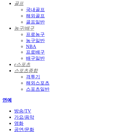
골프
국내골프
해외골프
골프일반
농구/배구
프로농구
농구일반
NBA
프로배구
배구일반
e스포츠
스포츠종합
격투기
해외스포츠
스포츠일반
연예
방송/TV
가요/음악
영화
공연/문화