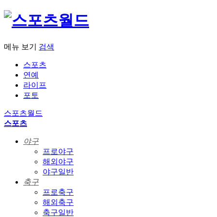
메뉴 보기
검색
스포츠
연예
라이프
포토
스포츠월드
스포츠
야구
프로야구
해외야구
야구일반
축구
프로축구
해외축구
축구일반