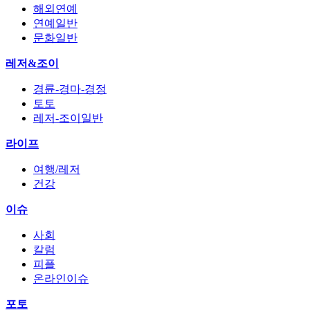
해외연예
연예일반
문화일반
레저&조이
경륜-경마-경정
토토
레저-조이일반
라이프
여행/레저
건강
이슈
사회
칼럼
피플
온라인이슈
포토