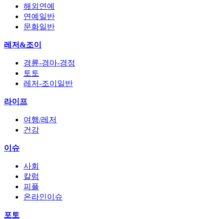
해외연예
연예일반
문화일반
레저&조이
경륜-경마-경정
토토
레저-조이일반
라이프
여행/레저
건강
이슈
사회
칼럼
피플
온라인이슈
포토