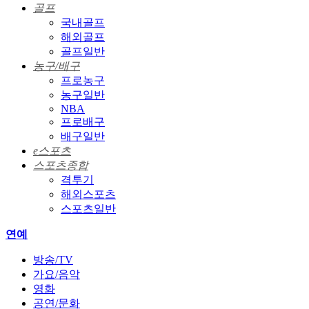
골프
국내골프
해외골프
골프일반
농구/배구
프로농구
농구일반
NBA
프로배구
배구일반
e스포츠
스포츠종합
격투기
해외스포츠
스포츠일반
연예
방송/TV
가요/음악
영화
공연/문화