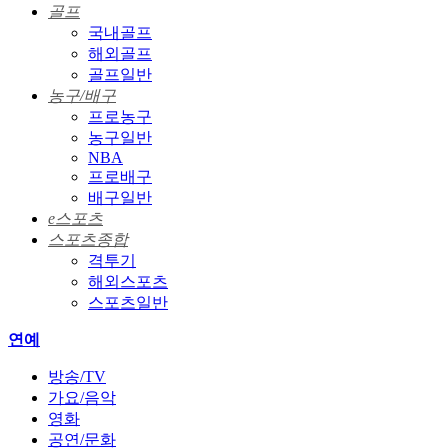
골프
국내골프
해외골프
골프일반
농구/배구
프로농구
농구일반
NBA
프로배구
배구일반
e스포츠
스포츠종합
격투기
해외스포츠
스포츠일반
연예
방송/TV
가요/음악
영화
공연/문화