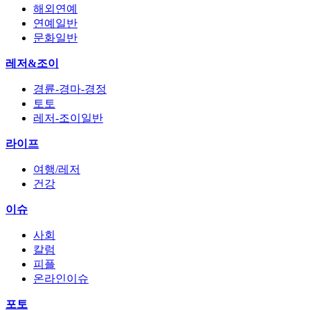
해외연예
연예일반
문화일반
레저&조이
경륜-경마-경정
토토
레저-조이일반
라이프
여행/레저
건강
이슈
사회
칼럼
피플
온라인이슈
포토