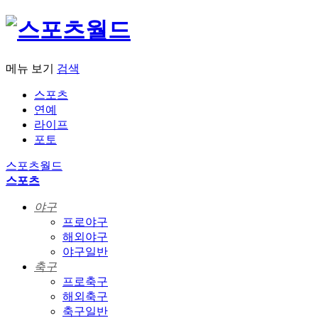
메뉴 보기
검색
스포츠
연예
라이프
포토
스포츠월드
스포츠
야구
프로야구
해외야구
야구일반
축구
프로축구
해외축구
축구일반