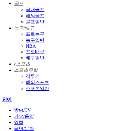
골프
국내골프
해외골프
골프일반
농구/배구
프로농구
농구일반
NBA
프로배구
배구일반
e스포츠
스포츠종합
격투기
해외스포츠
스포츠일반
연예
방송/TV
가요/음악
영화
공연/문화