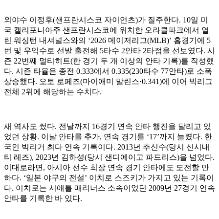
외야수 이정후(샌프란시스코 자이언츠)가 질주한다. 10일 미
국 캘리포니아주 샌프란시스코에 위치한 오라클파크에서 열
린 워싱턴 내셔널스와의 ‘2026 메이저리그(MLB)’ 홈경기에 5
번 및 우익수로 선발 출전해 5타수 2안타 2타점을 선보였다. 시
즌 22번째 멀티히트(한 경기 두 개 이상의 안타 기록)를 작성했
다. 시즌 타율은 종전 0.333에서 0.335(230타수 77안타)로 소폭
상승했다. 오토 로페즈(마이애미 말린스·0.341)에 이어 빅리그
전체 2위에 해당하는 수치다.
새 역사도 썼다. 전날까지 16경기 연속 안타 행진을 달리고 있
었던 상황. 이날 안타를 추가, 연속 경기를 ‘17’까지 늘렸다. 한
국인 빅리거 최다 연속 기록이다. 2013년 추신수(당시 신시내
티 레즈), 2023년 김하성(당시 샌디에이고 파드리스)을 넘었다.
이대로라면, 아시아 선수 최장 연속 경기 안타에도 도전할 만
하다. ‘일본 야구의 전설’ 이치로 스즈키가 가지고 있는 기록이
다. 이치로는 시애틀 매리너스 소속이었던 2009년 27경기 연속
안타를 기록한 바 있다.