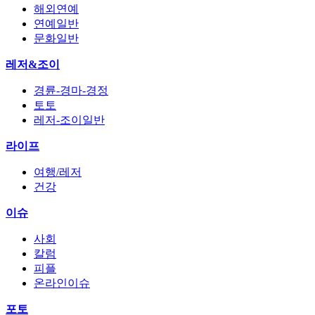
해외연예
연예일반
문화일반
레저&조이
경륜-경마-경정
토토
레저-조이일반
라이프
여행/레저
건강
이슈
사회
칼럼
피플
온라인이슈
포토