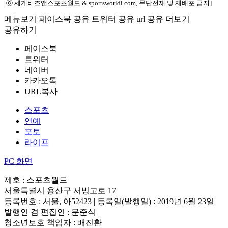
[ⓒ 세계비즈앤스포츠월드 & sportsworldi.com, 무단전재 및 재배포 금지]
메뉴보기
페이스북 공유
트위터 공유
url 공유
더보기
공유하기
페이스북
트위터
네이버
카카오톡
URL복사
스포츠
연예
포토
라이프
PC 화면
제호 : 스포츠월드
서울특별시 용산구 서빙고로 17
등록번호 : 서울, 아52423 | 등록일(발행일) : 2019년 6월 23일
발행인 겸 편집인 : 문준식
청소년보호 책임자 : 배진환