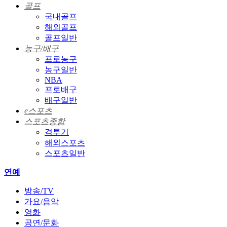
골프
국내골프
해외골프
골프일반
농구/배구
프로농구
농구일반
NBA
프로배구
배구일반
e스포츠
스포츠종합
격투기
해외스포츠
스포츠일반
연예
방송/TV
가요/음악
영화
공연/문화