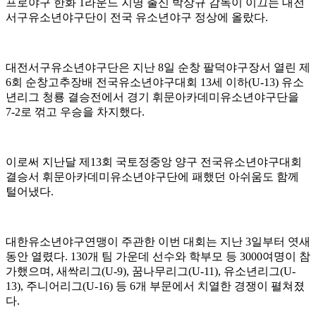
프로야구 한화 1라운드 지명 출신 박상규 감독이 이끄는 대전
서구유소년야구단이 전국 유소년야구 정상에 올랐다.
대전서구유소년야구단은 지난 8일 순창 팔덕야구장서 열린 제
6회 순창고추장배 전국유소년야구대회 13세 이하(U-13) 유소
년리그 청룡 결승전에서 경기 휘문아카데미유소년야구단을
7-2로 꺾고 우승을 차지했다.
이로써 지난달 제13회 국토정중앙 양구 전국유소년야구대회
결승서 휘문아카데미유소년야구단에 패했던 아쉬움도 함께
털어냈다.
대한유소년야구연맹이 주관한 이번 대회는 지난 3일부터 엿새
동안 열렸다. 130개 팀 가운데 선수와 학부모 등 3000여명이 참
가했으며, 새싹리그(U-9), 꿈나무리그(U-11), 유소년리그(U-
13), 주니어리그(U-16) 등 6개 부문에서 치열한 경쟁이 펼쳐졌
다.