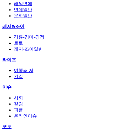
해외연예
연예일반
문화일반
레저&조이
경륜-경마-경정
토토
레저-조이일반
라이프
여행/레저
건강
이슈
사회
칼럼
피플
온라인이슈
포토