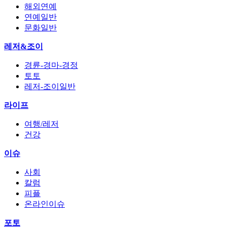
해외연예
연예일반
문화일반
레저&조이
경륜-경마-경정
토토
레저-조이일반
라이프
여행/레저
건강
이슈
사회
칼럼
피플
온라인이슈
포토