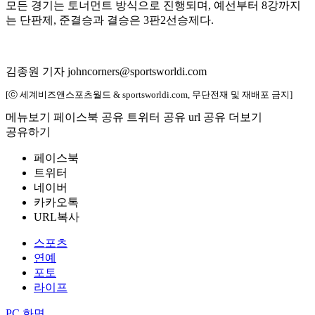
모든 경기는 토너먼트 방식으로 진행되며, 예선부터 8강까지
는 단판제, 준결승과 결승은 3판2선승제다.
김종원 기자 johncorners@sportsworldi.com
[ⓒ 세계비즈앤스포츠월드 & sportsworldi.com, 무단전재 및 재배포 금지]
메뉴보기
페이스북 공유
트위터 공유
url 공유
더보기
공유하기
페이스북
트위터
네이버
카카오톡
URL복사
스포츠
연예
포토
라이프
PC 화면