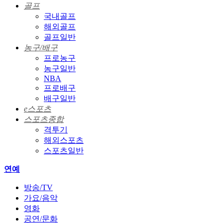
골프
국내골프
해외골프
골프일반
농구/배구
프로농구
농구일반
NBA
프로배구
배구일반
e스포츠
스포츠종합
격투기
해외스포츠
스포츠일반
연예
방송/TV
가요/음악
영화
공연/문화