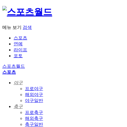
메뉴 보기
검색
스포츠
연예
라이프
포토
스포츠월드
스포츠
야구
프로야구
해외야구
야구일반
축구
프로축구
해외축구
축구일반