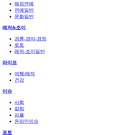
해외연예
연예일반
문화일반
레저&조이
경륜-경마-경정
토토
레저-조이일반
라이프
여행/레저
건강
이슈
사회
칼럼
피플
온라인이슈
포토