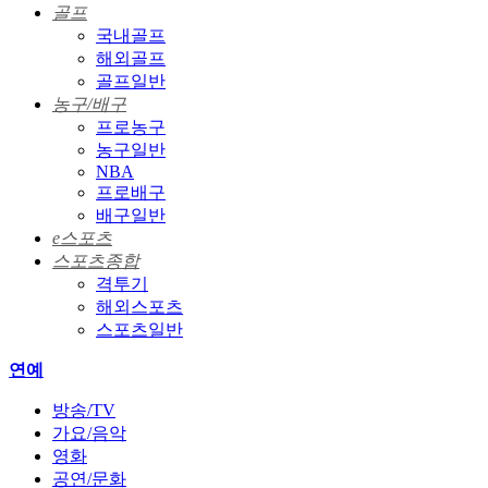
골프
국내골프
해외골프
골프일반
농구/배구
프로농구
농구일반
NBA
프로배구
배구일반
e스포츠
스포츠종합
격투기
해외스포츠
스포츠일반
연예
방송/TV
가요/음악
영화
공연/문화