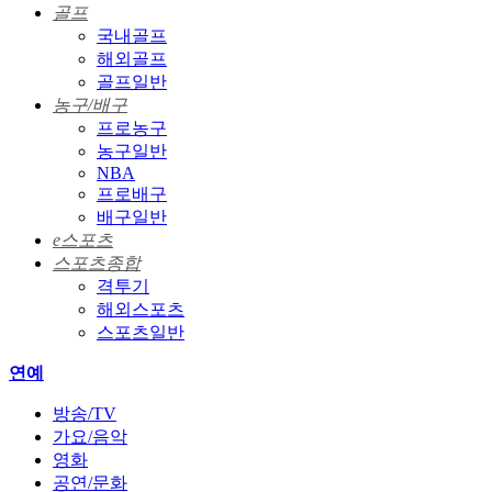
골프
국내골프
해외골프
골프일반
농구/배구
프로농구
농구일반
NBA
프로배구
배구일반
e스포츠
스포츠종합
격투기
해외스포츠
스포츠일반
연예
방송/TV
가요/음악
영화
공연/문화