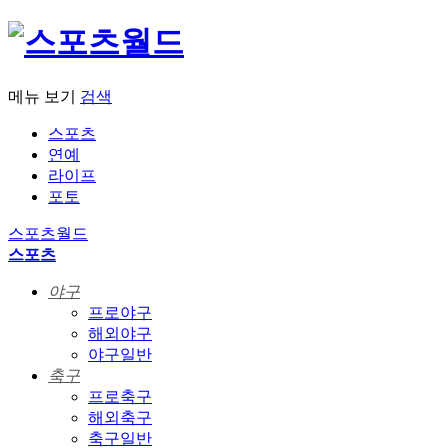
메뉴 보기
검색
스포츠
연예
라이프
포토
스포츠월드
스포츠
야구
프로야구
해외야구
야구일반
축구
프로축구
해외축구
축구일반