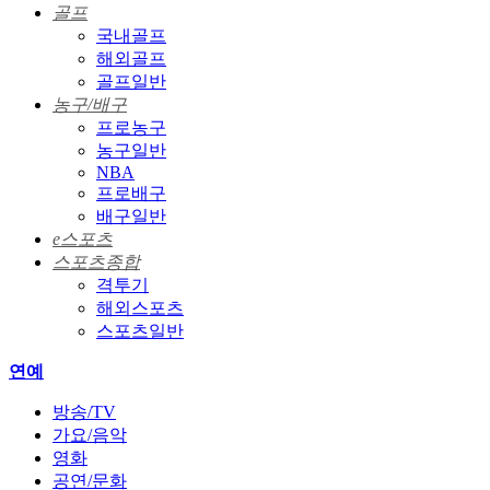
골프
국내골프
해외골프
골프일반
농구/배구
프로농구
농구일반
NBA
프로배구
배구일반
e스포츠
스포츠종합
격투기
해외스포츠
스포츠일반
연예
방송/TV
가요/음악
영화
공연/문화