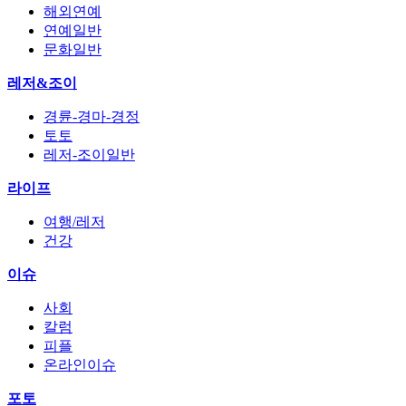
해외연예
연예일반
문화일반
레저&조이
경륜-경마-경정
토토
레저-조이일반
라이프
여행/레저
건강
이슈
사회
칼럼
피플
온라인이슈
포토