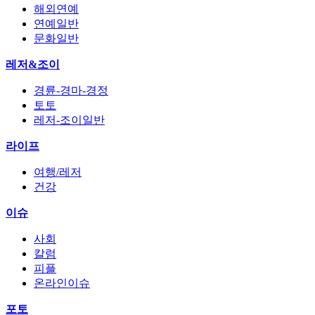
해외연예
연예일반
문화일반
레저&조이
경륜-경마-경정
토토
레저-조이일반
라이프
여행/레저
건강
이슈
사회
칼럼
피플
온라인이슈
포토