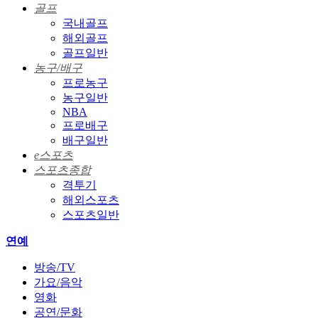
골프
국내골프
해외골프
골프일반
농구/배구
프로농구
농구일반
NBA
프로배구
배구일반
e스포츠
스포츠종합
격투기
해외스포츠
스포츠일반
연예
방송/TV
가요/음악
영화
공연/문화