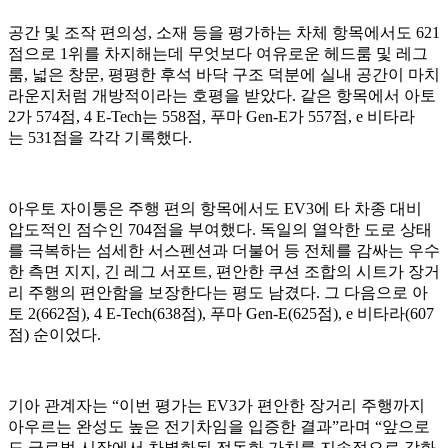
공간 및 조작 편의성, 소재 등을 평가하는 차체 항목에서도 621
점으로 1위를 차지해는데 무엇보다 여유로운 헤드룸 및 레그
룸, 넓은 창문, 평평한 후석 바닥 구조 덕분에 실내 공간이 마치
라운지처럼 개방적이라는 호평을 받았다. 같은 항목에서 아토
2가 574점, 4 E-Tech는 558점, 푸마 Gen-E가 557점, e 비타라
는 531점을 각각 기록했다.
아우토 자이퉁은 주행 편의 항목에서도 EV3에 타 차종 대비
압도적인 점수인 704점을 부여했다. 독일의 열악한 도로 상태
를 극복하는 섬세한 서스펜션과 더불어 등 전체를 감싸는 우수
한 측면 지지, 긴 레그 서포트, 편안한 쿠션 조합의 시트가 장거
리 주행의 편안함을 보장한다는 평도 남겼다. 그 다음으로 아
토 2(662점), 4 E-Tech(638점), 푸마 Gen-E(625점), e 비타라(607
점) 순이었다.
기아 관계자는 “이번 평가는 EV3가 편안한 장거리 주행까지
아우르는 완성도 높은 전기차임을 입증한 결과”라며 “앞으로
도 글로벌 시장에서 차별화된 전동화 가치를 지속적으로 강화