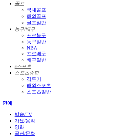
골프
국내골프
해외골프
골프일반
농구/배구
프로농구
농구일반
NBA
프로배구
배구일반
e스포츠
스포츠종합
격투기
해외스포츠
스포츠일반
연예
방송/TV
가요/음악
영화
공연/문화