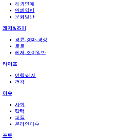
해외연예
연예일반
문화일반
레저&조이
경륜-경마-경정
토토
레저-조이일반
라이프
여행/레저
건강
이슈
사회
칼럼
피플
온라인이슈
포토