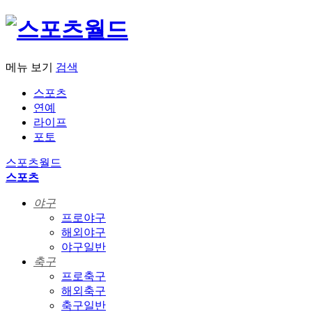
메뉴 보기
검색
스포츠
연예
라이프
포토
스포츠월드
스포츠
야구
프로야구
해외야구
야구일반
축구
프로축구
해외축구
축구일반