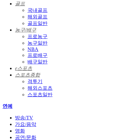
골프
국내골프
해외골프
골프일반
농구/배구
프로농구
농구일반
NBA
프로배구
배구일반
e스포츠
스포츠종합
격투기
해외스포츠
스포츠일반
연예
방송/TV
가요/음악
영화
공연/문화