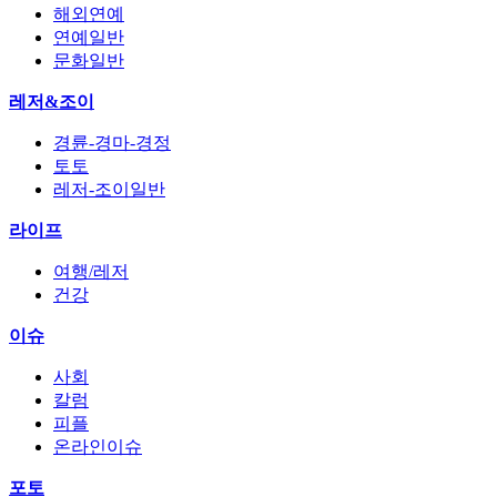
해외연예
연예일반
문화일반
레저&조이
경륜-경마-경정
토토
레저-조이일반
라이프
여행/레저
건강
이슈
사회
칼럼
피플
온라인이슈
포토