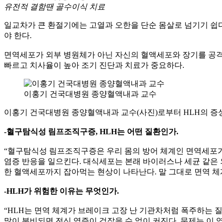
유전적 결함땐 골수이식 치료
일교차가 큰 환절기에는 고열과 오한을 단순 몸살로 넘기기 쉽다
야 한다.
면역세포가 외부 병원체가 아닌 자신의 혈액세포와 장기를 공격하는 희귀 난
빠르고 치사율이 높아 조기 진단과 치료가 중요하다.
이홍기 건국대병원 종양혈액내과 교수
이홍기 건국대병원 종양혈액내과 교수(사진)로부터 HLH의 증상
-혈구탐식성 림프조직구증, HLH는 어떤 질환인가.
“혈구탐식성 림프조직구증은 우리 몸의 방어 체계인 면역세포
염증 반응을 일으킨다. 대식세포는 본래 바이러스나 세균 같은 외
한 혈액세포까지 잡아먹는 현상이 나타난다. 말 그대로 면역 체
-HLH가 위험한 이유는 무엇인가.
“HLH는 면역 체계가 브레이크 고장 난 기관차처럼 폭주하는 
많이 분비되면 전신 염증이 걷잡을 수 없이 커진다. 문제는 이 염