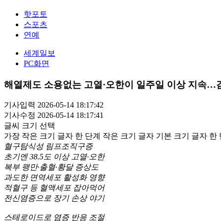
핫포토
스포츠
연예
세계일보
PC화면
해열제도 소용없는 고열·오한이 일주일 이상 지속…감
기사입력 2026-05-14 18:17:42
기사수정 2026-05-14 18:17:41
글씨 크기 선택
가장 작은 크기 글자
한 단계 작은 크기 글자
기본 크기 글자
한 
혈구탐식성 림프조직구증
초기엔 38.5도 이상 고열·오한
복부 팽만·출혈·황달 증상도
과도한 면역세포 활성화 영향
적혈구 등 혈액세포 잡아먹어
전신염증으로 장기 손상 야기
스테로이드로 염증 반응 조절