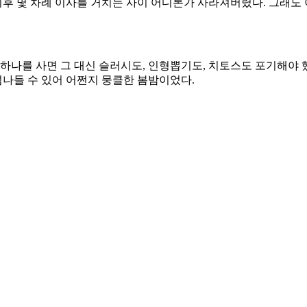
후 몇 차례 이사를 거치는 사이 어디론가 사라져버렸다. 그래도
빵 하나를 사면 그 대신 슬러시도, 인형뽑기도, 치토스도 포기해야
 넘나들 수 있어 어쩐지 뭉클한 봄밤이었다.