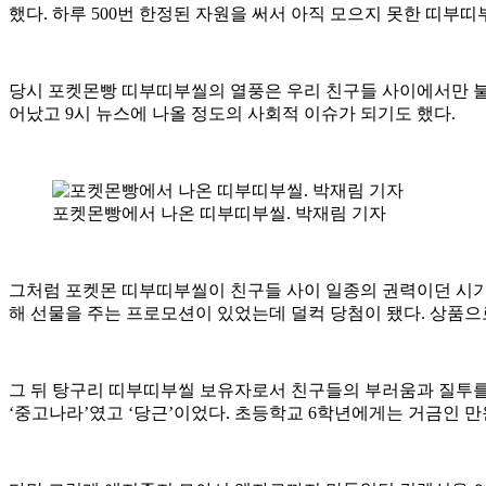
했다. 하루 500번 한정된 자원을 써서 아직 모으지 못한 띠부
당시 포켓몬빵 띠부띠부씰의 열풍은 우리 친구들 사이에서만 불
어났고 9시 뉴스에 나올 정도의 사회적 이슈가 되기도 했다.
포켓몬빵에서 나온 띠부띠부씰. 박재림 기자
그처럼 포켓몬 띠부띠부씰이 친구들 사이 일종의 권력이던 시기,
해 선물을 주는 프로모션이 있었는데 덜컥 당첨이 됐다. 상품으
그 뒤 탕구리 띠부띠부씰 보유자로서 친구들의 부러움과 질투를 
‘중고나라’였고 ‘당근’이었다. 초등학교 6학년에게는 거금인 