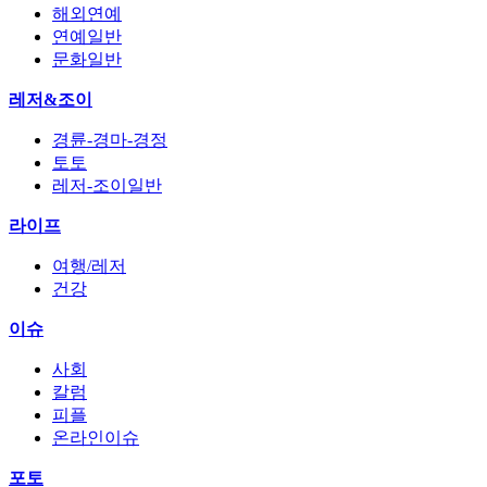
해외연예
연예일반
문화일반
레저&조이
경륜-경마-경정
토토
레저-조이일반
라이프
여행/레저
건강
이슈
사회
칼럼
피플
온라인이슈
포토