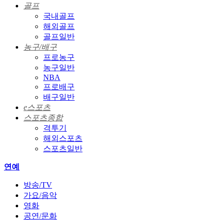
골프
국내골프
해외골프
골프일반
농구/배구
프로농구
농구일반
NBA
프로배구
배구일반
e스포츠
스포츠종합
격투기
해외스포츠
스포츠일반
연예
방송/TV
가요/음악
영화
공연/문화