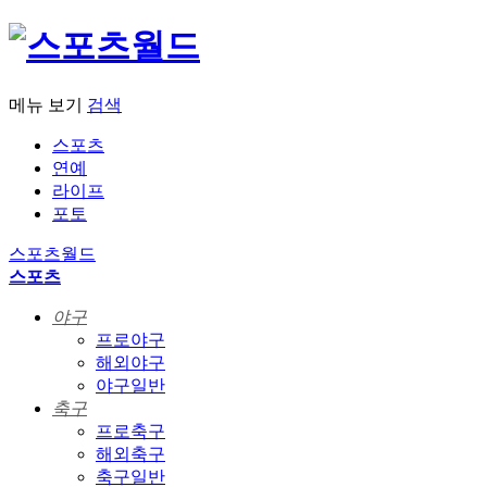
메뉴 보기
검색
스포츠
연예
라이프
포토
스포츠월드
스포츠
야구
프로야구
해외야구
야구일반
축구
프로축구
해외축구
축구일반