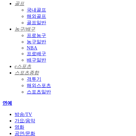
골프
국내골프
해외골프
골프일반
농구/배구
프로농구
농구일반
NBA
프로배구
배구일반
e스포츠
스포츠종합
격투기
해외스포츠
스포츠일반
연예
방송/TV
가요/음악
영화
공연/문화