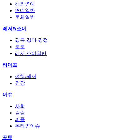
해외연예
연예일반
문화일반
레저&조이
경륜-경마-경정
토토
레저-조이일반
라이프
여행/레저
건강
이슈
사회
칼럼
피플
온라인이슈
포토