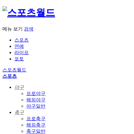
메뉴 보기
검색
스포츠
연예
라이프
포토
스포츠월드
스포츠
야구
프로야구
해외야구
야구일반
축구
프로축구
해외축구
축구일반