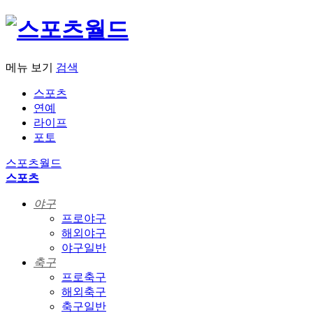
메뉴 보기
검색
스포츠
연예
라이프
포토
스포츠월드
스포츠
야구
프로야구
해외야구
야구일반
축구
프로축구
해외축구
축구일반