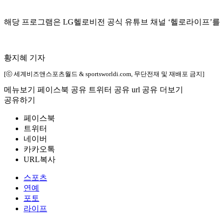
해당 프로그램은 LG헬로비전 공식 유튜브 채널 ‘헬로라이프’를
황지혜 기자
[ⓒ 세계비즈앤스포츠월드 & sportsworldi.com, 무단전재 및 재배포 금지]
메뉴보기
페이스북 공유
트위터 공유
url 공유
더보기
공유하기
페이스북
트위터
네이버
카카오톡
URL복사
스포츠
연예
포토
라이프