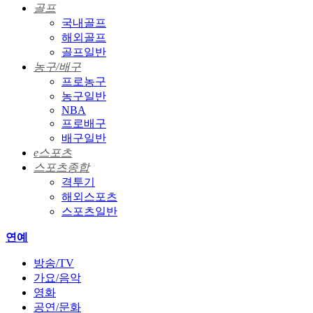
골프
국내골프
해외골프
골프일반
농구/배구
프로농구
농구일반
NBA
프로배구
배구일반
e스포츠
스포츠종합
격투기
해외스포츠
스포츠일반
연예
방송/TV
가요/음악
영화
공연/문화