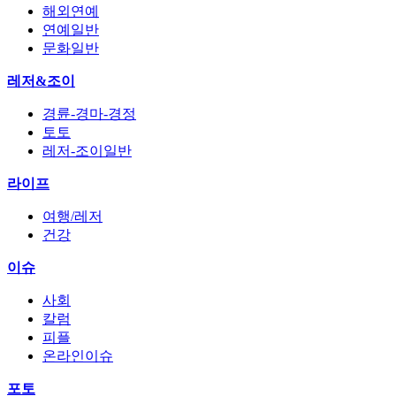
해외연예
연예일반
문화일반
레저&조이
경륜-경마-경정
토토
레저-조이일반
라이프
여행/레저
건강
이슈
사회
칼럼
피플
온라인이슈
포토