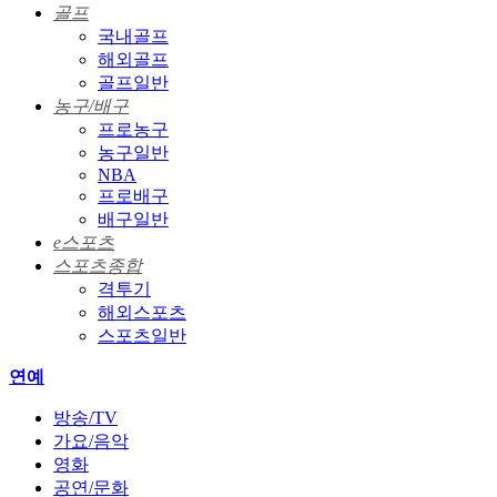
골프
국내골프
해외골프
골프일반
농구/배구
프로농구
농구일반
NBA
프로배구
배구일반
e스포츠
스포츠종합
격투기
해외스포츠
스포츠일반
연예
방송/TV
가요/음악
영화
공연/문화