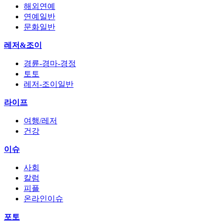
해외연예
연예일반
문화일반
레저&조이
경륜-경마-경정
토토
레저-조이일반
라이프
여행/레저
건강
이슈
사회
칼럼
피플
온라인이슈
포토