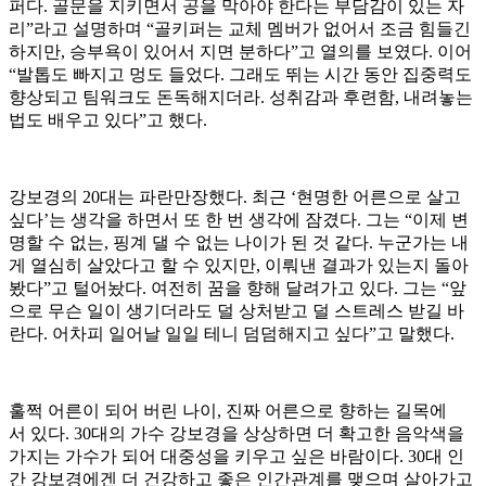
퍼다. 골문을 지키면서 공을 막아야 한다는 부담감이 있는 자
리”라고 설명하며 “골키퍼는 교체 멤버가 없어서 조금 힘들긴
하지만, 승부욕이 있어서 지면 분하다”고 열의를 보였다. 이어
“발톱도 빠지고 멍도 들었다. 그래도 뛰는 시간 동안 집중력도
향상되고 팀워크도 돈독해지더라. 성취감과 후련함, 내려놓는
법도 배우고 있다”고 했다.
강보경의 20대는 파란만장했다. 최근 ‘현명한 어른으로 살고
싶다’는 생각을 하면서 또 한 번 생각에 잠겼다. 그는 “이제 변
명할 수 없는, 핑계 댈 수 없는 나이가 된 것 같다. 누군가는 내
게 열심히 살았다고 할 수 있지만, 이뤄낸 결과가 있는지 돌아
봤다”고 털어놨다. 여전히 꿈을 향해 달려가고 있다. 그는 “앞
으로 무슨 일이 생기더라도 덜 상처받고 덜 스트레스 받길 바
란다. 어차피 일어날 일일 테니 덤덤해지고 싶다”고 말했다.
훌쩍 어른이 되어 버린 나이, 진짜 어른으로 향하는 길목에
서 있다. 30대의 가수 강보경을 상상하면 더 확고한 음악색을
가지는 가수가 되어 대중성을 키우고 싶은 바람이다. 30대 인
간 강보경에겐 더 건강하고 좋은 인간관계를 맺으며 살아가고