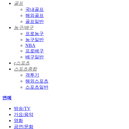
골프
국내골프
해외골프
골프일반
농구/배구
프로농구
농구일반
NBA
프로배구
배구일반
e스포츠
스포츠종합
격투기
해외스포츠
스포츠일반
연예
방송/TV
가요/음악
영화
공연/문화