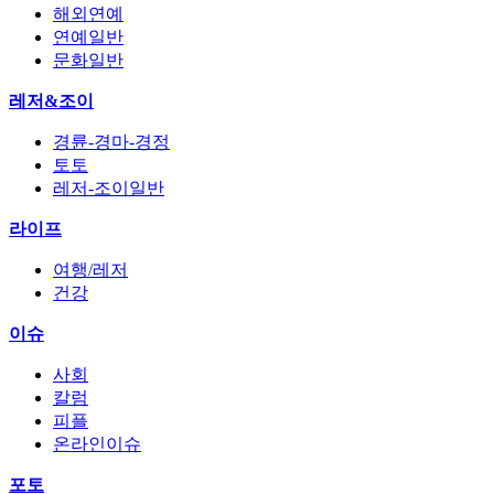
해외연예
연예일반
문화일반
레저&조이
경륜-경마-경정
토토
레저-조이일반
라이프
여행/레저
건강
이슈
사회
칼럼
피플
온라인이슈
포토