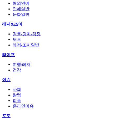
해외연예
연예일반
문화일반
레저&조이
경륜-경마-경정
토토
레저-조이일반
라이프
여행/레저
건강
이슈
사회
칼럼
피플
온라인이슈
포토