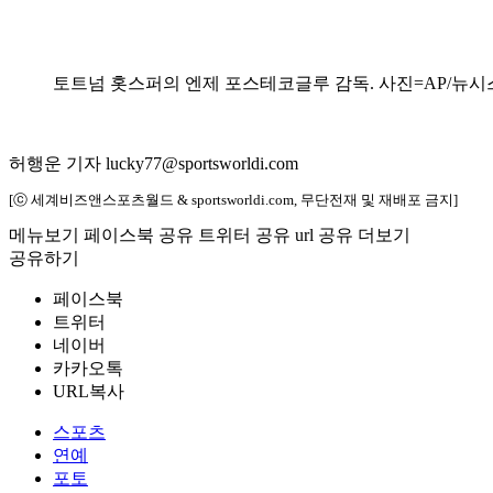
토트넘 홋스퍼의 엔제 포스테코글루 감독. 사진=AP/뉴시
허행운 기자 lucky77@sportsworldi.com
[ⓒ 세계비즈앤스포츠월드 & sportsworldi.com, 무단전재 및 재배포 금지]
메뉴보기
페이스북 공유
트위터 공유
url 공유
더보기
공유하기
페이스북
트위터
네이버
카카오톡
URL복사
스포츠
연예
포토