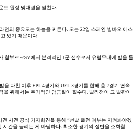
라운드 원정 맞대결을 펼친다.
빌라전의 중요도는 하늘을 찌른다. 오는 22일 스페인 빌바오 에스
고 있기 때문이다.
스리가 함부르크SV에서 본격적인 1군 선수로서 유럽무대에 발을 들
 다친 이후 EPL 4경기와 UEL 3경기를 합해 총 7경기 연속
기력을 위해서는 추가적인 담금질이 필수다. 빌라전이 그 발판이
라전 사전 공식 기자회견을 통해 “선발 출전 여부는 지켜봐야겠
전 시간을 늘리는 게 마땅하다. 최소한 경기의 절반을 소화할