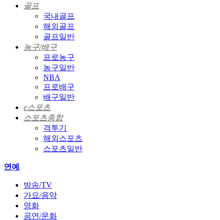
골프
국내골프
해외골프
골프일반
농구/배구
프로농구
농구일반
NBA
프로배구
배구일반
e스포츠
스포츠종합
격투기
해외스포츠
스포츠일반
연예
방송/TV
가요/음악
영화
공연/문화