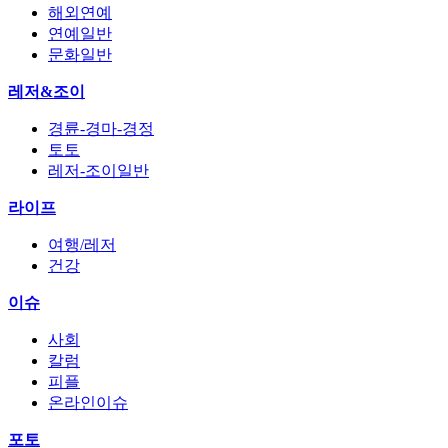
해외연예
연예일반
문화일반
레저&조이
경륜-경마-경정
토토
레저-조이일반
라이프
여행/레저
건강
이슈
사회
칼럼
피플
온라인이슈
포토