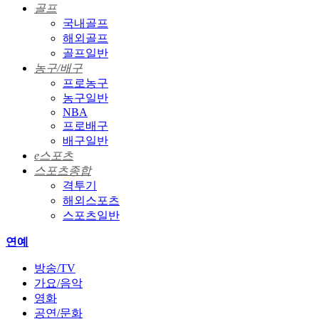
골프
국내골프
해외골프
골프일반
농구/배구
프로농구
농구일반
NBA
프로배구
배구일반
e스포츠
스포츠종합
격투기
해외스포츠
스포츠일반
연예
방송/TV
가요/음악
영화
공연/문화