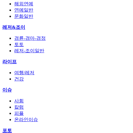
해외연예
연예일반
문화일반
레저&조이
경륜-경마-경정
토토
레저-조이일반
라이프
여행/레저
건강
이슈
사회
칼럼
피플
온라인이슈
포토