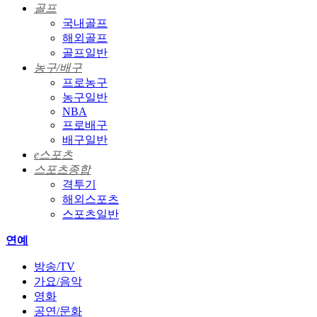
골프
국내골프
해외골프
골프일반
농구/배구
프로농구
농구일반
NBA
프로배구
배구일반
e스포츠
스포츠종합
격투기
해외스포츠
스포츠일반
연예
방송/TV
가요/음악
영화
공연/문화