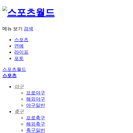
메뉴 보기
검색
스포츠
연예
라이프
포토
스포츠월드
스포츠
야구
프로야구
해외야구
야구일반
축구
프로축구
해외축구
축구일반