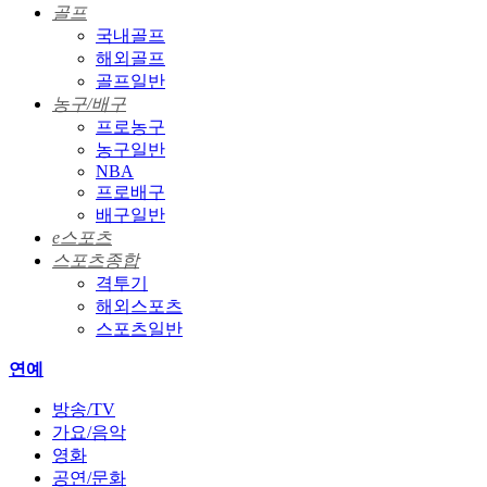
골프
국내골프
해외골프
골프일반
농구/배구
프로농구
농구일반
NBA
프로배구
배구일반
e스포츠
스포츠종합
격투기
해외스포츠
스포츠일반
연예
방송/TV
가요/음악
영화
공연/문화