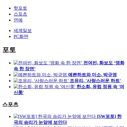
핫포토
스포츠
연예
세계일보
PC화면
포토
전여빈, 화보도 ‘영화
속 한 장면’
예쁜하트와 미소, 박규영
조유리, '사랑스러운 하트'
한소희, 유럽 정원 속 '여
신美'
스포츠
[SW포토] 한
국의 승리가 눈앞에 보인다